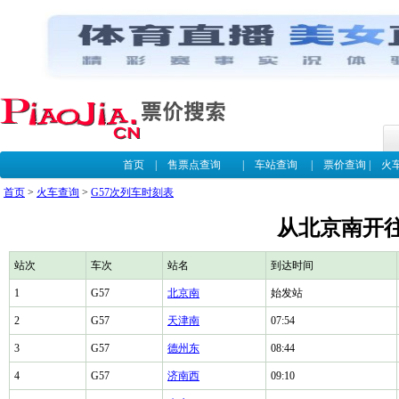
首页
|
售票点查询
|
车站查询
|
票价查询
|
火
首页
>
火车查询
>
G57次列车时刻表
从北京南开往
站次
车次
站名
到达时间
1
G57
北京南
始发站
2
G57
天津南
07:54
3
G57
德州东
08:44
4
G57
济南西
09:10