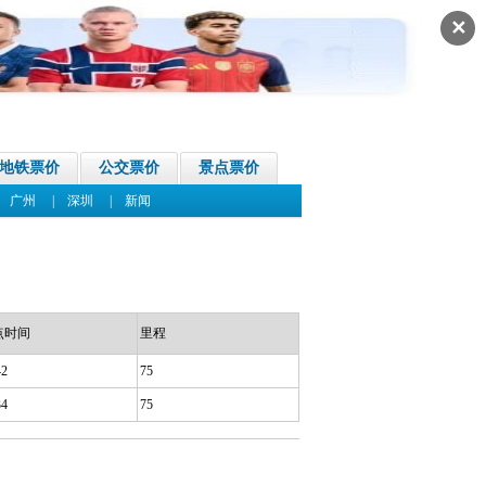
✕
地铁票价
公交票价
景点票价
|
广州
|
深圳
|
新闻
点时间
里程
42
75
34
75