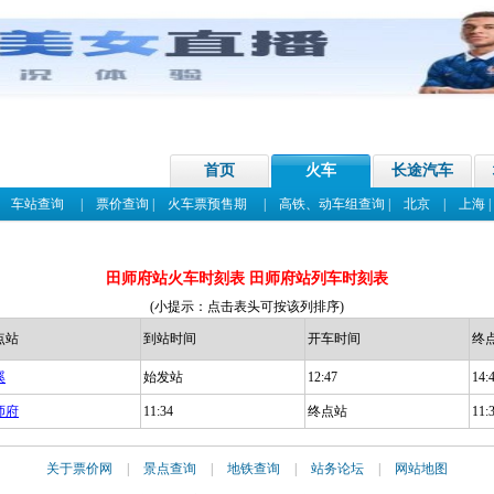
首页
火车
长途汽车
|
车站查询
|
票价查询
|
火车票预售期
|
高铁、动车组查询
|
北京
|
上海
田师府站火车时刻表 田师府站列车时刻表
(小提示：点击表头可按该列排序)
点站
到站时间
开车时间
终
溪
始发站
12:47
14:
师府
11:34
终点站
11:
关于票价网
|
景点查询
|
地铁查询
|
站务论坛
|
网站地图