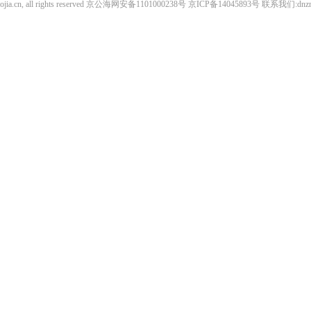
iaojia.cn, all rights reserved 京公海网安备1101000238号 京ICP备14045893号 联系我们:dnz