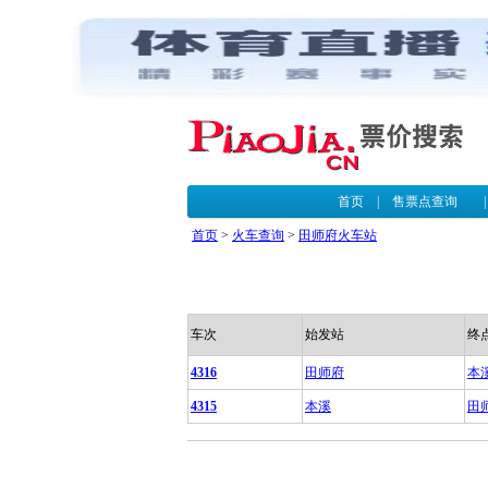
首页
|
售票点查询
首页
>
火车查询
>
田师府火车站
车次
始发站
终
4316
田师府
本
4315
本溪
田