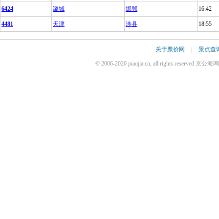
6424
潞城
邯郸
16:42
4481
天津
涉县
18:55
关于票价网
|
景点查
© 2006-2020 piaojia.cn, all rights reserv