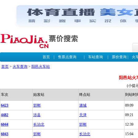
首页
|
售票点查询
|
车站查询
|
票价查询
|
火
首页
>
火车查询
>
阳邑火车站
阳邑站火
(小提
车次
始发站
终点站
到站时
6423
邯郸
潞城
09:09
4482
涉县
天津
09:21
6044
长治北
邯郸
12:39
6043
邯郸
长治北
15:04