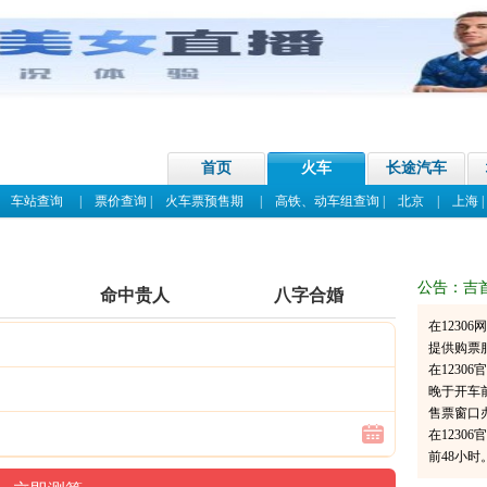
首页
火车
长途汽车
|
车站查询
|
票价查询
|
火车票预售期
|
高铁、动车组查询
|
北京
|
上海
公告：吉
命中贵人
八字合婚
在1230
提供购票
在123
晚于开车
售票窗口
在1230
前48小时