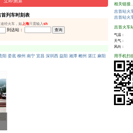
相关链接..
吉首站火
吉首列车时刻表
吉首站火
班途经火车，如
上海
只需输入
sh
吉首火车站天
到达站：
气温：
天气：
风向：
用手机扫
贵阳
娄底
柳州
南宁
宜昌
深圳西
益阳
湘潭
郴州
湛江
麻阳