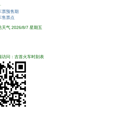
.
车票预售期
车售票点
气 2026/8/7 星期五
描访问：吉首火车时刻表