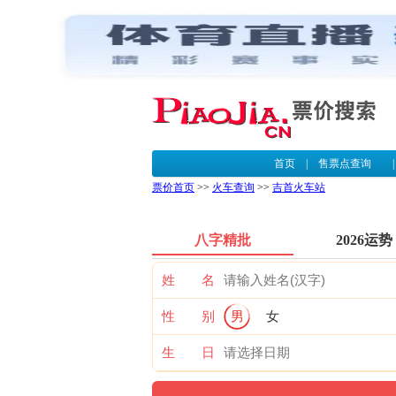
首页
|
售票点查询
票价首页
>>
火车查询
>>
吉首火车站
八字精批
2026运势
姓 名
性 别
男
女
生 日