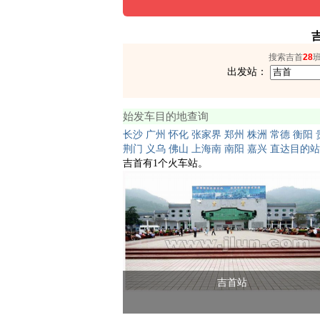
搜索吉首
28
出发站：
始发车目的地查询
长沙
广州
怀化
张家界
郑州
株洲
常德
衡阳
荆门
义乌
佛山
上海南
南阳
嘉兴
直达目的站
吉首有1个火车站。
吉首站