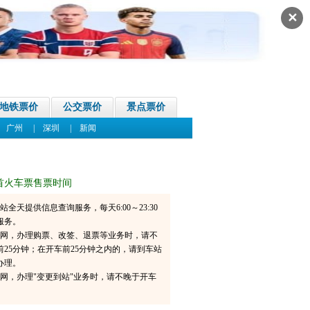
✕
地铁票价
公交票价
景点票价
|
广州
|
深圳
|
新闻
首火车票售票时间
6网站全天提供信息查询服务，每天6:00～23:30
服务。
06官网，办理购票、改签、退票等业务时，请不
前25分钟；在开车前25分钟之内的，请到车站
办理。
6官网，办理"变更到站"业务时，请不晚于开车
。