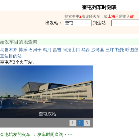
奎屯列车时刻表
搜索奎屯
2
班途经火车，如
上海
只需输入
sh
出发站：
到达站：
始发车目的地查询
乌鲁木齐
博乐
石河子
精河
昌吉
阿拉山口
乌西
沙湾县
三坪
托托
呼图壁
直达目的站
奎屯有3个火车站。
奎屯东站
1
2
3
奎屯始发的火车 → 发车时间查询······