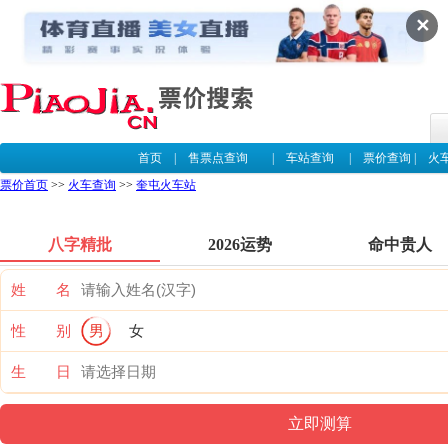
✕
首页
|
售票点查询
|
车站查询
|
票价查询
|
火
票价首页
>>
火车查询
>>
奎屯火车站
八字精批
2026运势
命中贵人
姓 名
性 别
男
女
生 日