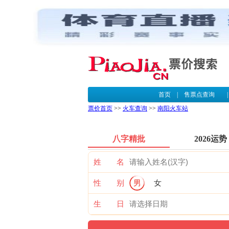
首页
|
售票点查询
票价首页
>>
火车查询
>>
南阳火车站
八字精批
2026运势
姓 名
性 别
男
女
生 日