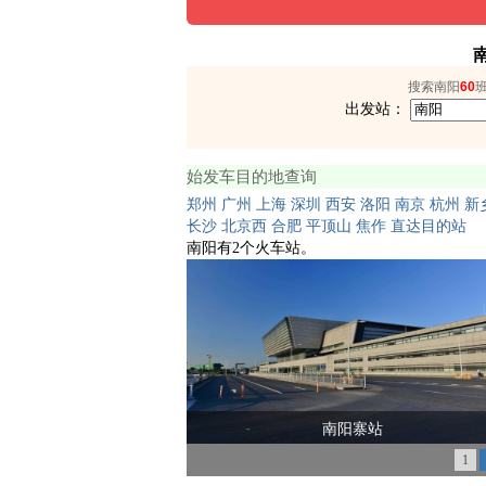
搜索南阳
60
出发站：
始发车目的地查询
郑州
广州
上海
深圳
西安
洛阳
南京
杭州
新
长沙
北京西
合肥
平顶山
焦作
直达目的站
南阳有2个火车站。
南阳寨站
1