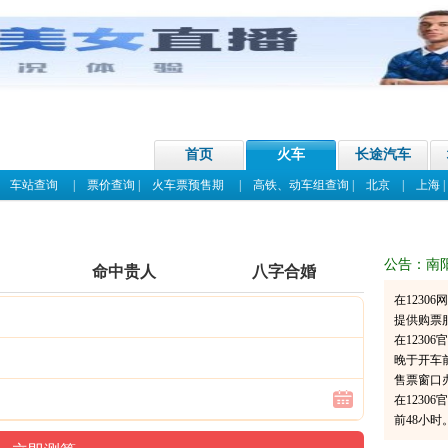
首页
火车
长途汽车
|
车站查询
|
票价查询
|
火车票预售期
|
高铁、动车组查询
|
北京
|
上海
公告：南
命中贵人
八字合婚
在1230
提供购票
在123
晚于开车
售票窗口
在1230
前48小时