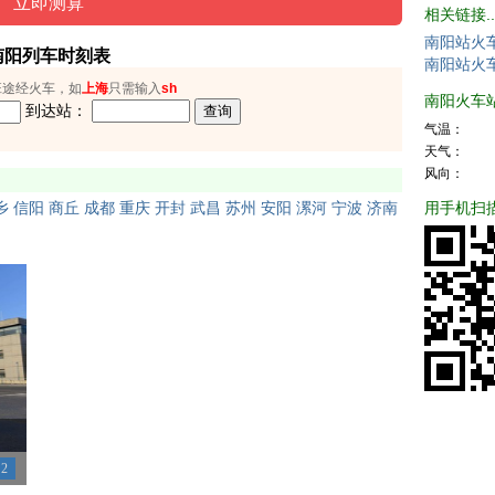
相关链接..
南阳站火
南阳列车时刻表
南阳站火
班途经火车，如
上海
只需输入
sh
南阳火车站天
到达站：
气温：
天气：
风向：
用手机扫
乡
信阳
商丘
成都
重庆
开封
武昌
苏州
安阳
漯河
宁波
济南
2