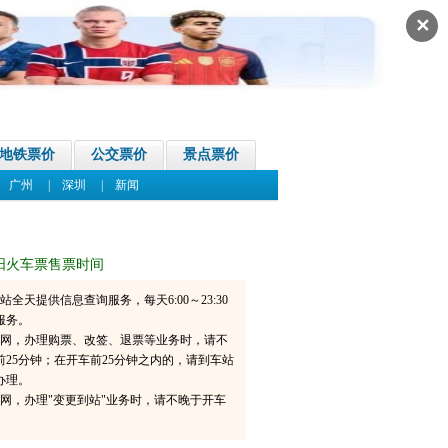
✕
地铁票价
公交票价
景点票价
|
广州
|
深圳
|
新闻
阳火车票售票时间
6网站全天提供信息查询服务，每天6:00～23:30
服务。
06官网，办理购票、改签、退票等业务时，请不
前25分钟；在开车前25分钟之内的，请到车站
办理。
6官网，办理"变更到站"业务时，请不晚于开车
。