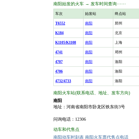
南阳始发的火车 → 发车时间查询······
车次
始发站
终点站
T6552
南阳
郑州
K184
南阳
北京
K1105/K1108
南阳
上海
4741
南阳
邓州
4707
南阳
洛阳
4706
南阳
洛阳
4732/4733
南阳
洛阳
南阳火车站(联系电话、地址、发车方向)
南阳
地址：河南省南阳市卧龙区铁东街3号
问询电话：12306
动车和代售点
南阳动车时刻表
南阳火车票代售点电话