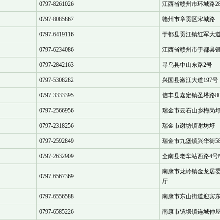
0797-8261026
江西省赣州市环城路2
0797-8085867
赣州市章贡区宋城路
0797-6419116
于都县贡江镇红军大
0797-6234086
江西省赣州市于都县
0797-2842163
寻乌县中山东路2号
0797-5308282
兴国县潋江大道197号
0797-3333395
信丰县嘉定镇圣塔路8
0797-2566956
瑞金市云石山乡梅岗
0797-2318256
瑞金市谢坊镇谢坊圩
0797-2592849
瑞金市九堡镇兴华街5
0797-2632909
全南县老车站西路4号
南康市龙岭镇金龙居委
0797-6567369
厅
0797-6556588
南康市东山街道迎宾
0797-6585226
南康市镜坝镇连城仲