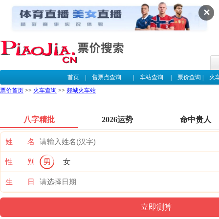
✕
首页
|
售票点查询
|
车站查询
|
票价查询
|
火
票价首页
>>
火车查询
>>
郯城火车站
八字精批
2026运势
命中贵人
姓 名
性 别
男
女
生 日