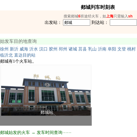
郯城列车时刻表
搜索郯城
6
班途经火车，如
上海
只需输入
sh
出发站：
到达站：
始发车目的地查询
徐州
新沂
威海
沂水
汉口
胶州
邳州
诸城
莒县
乳山
沂南
阜阳
文登
桃村
临沂北
直达目的站
郯城有1个火车站。
郯城站
郯城始发的火车 → 发车时间查询······