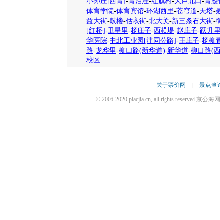
小孙庄[西青]
-
青泊洼
-
红旗村
-
大芦北口
-
青凝
体育学院
-
体育宾馆
-
环湖西里
-
苍穹道
-
天塔
-
益大街
-
鼓楼
-
估衣街
-
北大关
-
新三条石大街
-
[红桥]
-
卫星里
-
杨庄子
-
西横堤
-
赵庄子
-
跃升
华医院
-
中北工业园[津同公路]
-
王庄子
-
杨柳
路
-
龙华里
-
柳口路(新华道)
-
新华道
-
柳口路(西
校区
关于票价网
|
景点查
© 2006-2020 piaojia.cn, all rights reserv