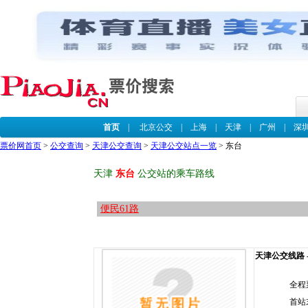
首页
|
北京公交
|
上海
|
天津
|
广州
|
深
票价网首页
>
公交查询
>
天津公交查询
>
天津公交站点一览
> 东台
天津
东台
公交站的乘车路线
便民61路
天津公交线路 -
全程
首站