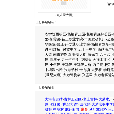
运行
（点击看大图）
上行各站站名：
农学院西校区-杨柳青庄园-杨柳青森林公园-白
里-柳霞路-轻工职业学院-丰田发动机厂-公路
华医院-曹庄子-交通职业学院-杨柳青农场-信
进里[红桥]-民族中学-五十一中学-西站南广
大街-南市旅馆街-升安大街-海光寺-六里台-
庄-高庄子-九十五中学-梨园头-天祥工业区-大
庄-小年庄-王稳庄-王稳庄大桥-西兰坨-杨科庄
中塘派出所-张港子村-十九顷-大安桥-学府路
[世纪大道]-大港管委会-兴盛里-大港老客运
下行各站站名：
大港客运站
-
古林工业区
-
老上古林
-
大港水厂
-
道]
-
胜利街(世纪大道)
-
四化建
-
大港实验中学(
胶管
-
中塘村
-
鹏翎胶管
-
东台
-
马厂减河桥
-
王