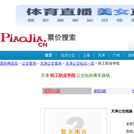
首页
|
北京公交
|
上海
|
天津
|
广州
|
深
票价网首页
>
公交查询
>
天津公交查询
>
天津公交站点一览
> 轻工职业学院
天津
轻工职业学院
公交站的乘车路线
便民61路
便民9路
天津公交线路 -
全程
首站