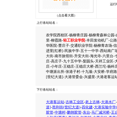
运行
（点击看大图）
上行各站站名：
农学院西校区-杨柳青庄园-杨柳青森林公园-白
里-柳霞路-
轻工职业学院
-丰田发动机厂-公路
华医院-曹庄子-交通职业学院-杨柳青农场-信
进里[红桥]-民族中学-五十一中学-西站南广
大街-南市旅馆街-升安大街-海光寺-六里台-
庄-高庄子-九十五中学-梨园头-天祥工业区-大
庄-小年庄-王稳庄-王稳庄大桥-西兰坨-杨科
中塘派出所-张港子村-十九顷-大安桥-学府路
[世纪大道]-大港管委会-兴盛里-大港老客运
下行各站站名：
大港客运站
-
古林工业区
-
老上古林
-
大港水厂
-
道]
-
胜利街(世纪大道)
-
四化建
-
大港实验中学(
胶管
-
中塘村
-
鹏翎胶管
-
东台
-
马厂减河桥
-
王