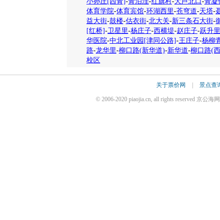
小孙庄[西青]
-
青泊洼
-
红旗村
-
大芦北口
-
青凝
体育学院
-
体育宾馆
-
环湖西里
-
苍穹道
-
天塔
-
益大街
-
鼓楼
-
估衣街
-
北大关
-
新三条石大街
-
[红桥]
-
卫星里
-
杨庄子
-
西横堤
-
赵庄子
-
跃升
华医院
-
中北工业园[津同公路]
-
王庄子
-
杨柳
路
-
龙华里
-
柳口路(新华道)
-
新华道
-
柳口路(西
校区
关于票价网
|
景点查
© 2006-2020 piaojia.cn, all rights reserv