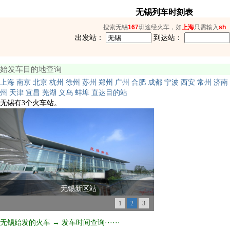
无锡列车时刻表
搜索无锡
167
班途经火车，如
上海
只需输入
sh
出发站：
到达站：
始发车目的地查询
上海
南京
北京
杭州
徐州
苏州
郑州
广州
合肥
成都
宁波
西安
常州
济南
州
天津
宜昌
芜湖
义乌
蚌埠
直达目的站
无锡有3个火车站。
无锡新区站
1
2
3
无锡始发的火车 → 发车时间查询······