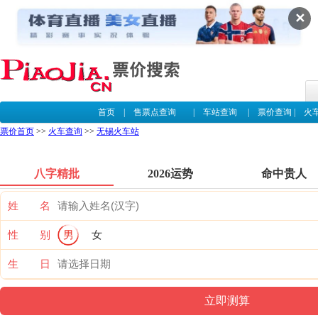
✕
首页
|
售票点查询
|
车站查询
|
票价查询
|
火
票价首页
>>
火车查询
>>
无锡火车站
八字精批
2026运势
命中贵人
姓 名
性 别
男
女
生 日