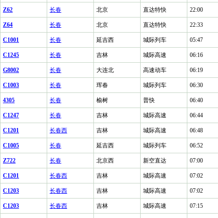
Z62
长春
北京
直达特快
22:00
Z64
长春
北京
直达特快
22:33
C1001
长春
延吉西
城际列车
05:47
C1245
长春
吉林
城际高速
06:16
G8002
长春
大连北
高速动车
06:19
C1003
长春
珲春
城际列车
06:30
4305
长春
榆树
普快
06:40
C1247
长春
吉林
城际高速
06:44
C1201
长春西
吉林
城际高速
06:48
C1005
长春
延吉西
城际列车
06:52
Z722
长春
北京西
新空直达
07:00
C1201
长春西
吉林
城际高速
07:02
C1203
长春西
吉林
城际高速
07:02
C1203
长春西
吉林
城际高速
07:15