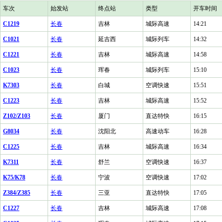
车次
始发站
终点站
类型
开车时间
C1219
长春
吉林
城际高速
14:21
C1021
长春
延吉西
城际列车
14:32
C1221
长春
吉林
城际高速
14:58
C1023
长春
珲春
城际列车
15:10
K7303
长春
白城
空调快速
15:51
C1223
长春
吉林
城际高速
15:52
Z102/Z103
长春
厦门
直达特快
16:15
G8034
长春
沈阳北
高速动车
16:28
C1225
长春
吉林
城际高速
16:34
K7311
长春
舒兰
空调快速
16:37
K75/K78
长春
宁波
空调快速
17:02
Z384/Z385
长春
三亚
直达特快
17:05
C1227
长春
吉林
城际高速
17:08