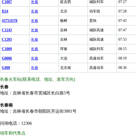
C1007
长春
延吉西
城际列车
07:27
D24
长春
北京
动车组
07:28
4375/4378
长春
榆树
普快
07:45
C1243
长春
吉林
城际高速
07:47
C1205
长春
吉林
城际高速
07:53
C1009
长春
珲春
城际列车
08:15
G8006
长春
大连
高速动车
08:19
G400
长春
北京南
高速动车
08:36
长春火车站(联系电话、地址、发车方向)
长春
地址：吉林省长春市宽城区长白路5号
长春南
地址：吉林省长春市朝阳区开运街3881号
问询电话：12306
动车和代售点