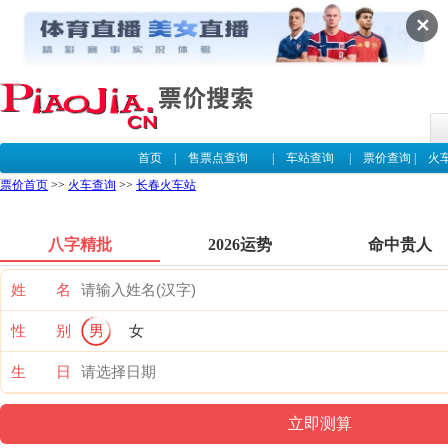
✕
首页
|
售票点查询
|
车站查询
|
票价查询
|
火
票价首页
>>
火车查询
>>
长春火车站
八字精批
2026运势
命中贵人
姓 名
性 别
男
女
生 日