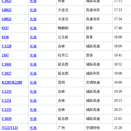
C1025
长春
珲春
城际高速
17:15
G8022
长春
大连北
高速动车
17:23
G8022
长春
大连北
高速动车
17:34
6337
长春
陶赖昭
普客
17:48
6336
长春
公主岭
普客
18:08
C1229
长春
吉林
城际高速
18:09
2167
长春
牡丹江
普快
18:41
C1041
长春
延吉西
城际高速
18:52
C1027
长春
延吉西
城际列车
19:08
K2285/K2288
长春
昆明
空调快速
19:09
C1233
长春
吉林
城际高速
19:39
C1231
长春
吉林
城际高速
20:15
C1235
长春
吉林
城际高速
20:25
C1029
长春
延吉西
城际高速
21:01
T122/T123
长春
广州
空调特快
21:28